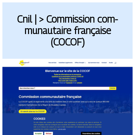
Cnil | > Commission com­
munautai­re française
(COCOF)