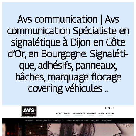
Avs com­munica­tion | Avs
com­munica­tion Spécialiste en
sig­naléti­que à Dijon en Côte
d’Or, en Bourgogne. Sig­naléti­
que, adhésifs, panneaux,
bâches, marquage flocage
covering véhicules ..