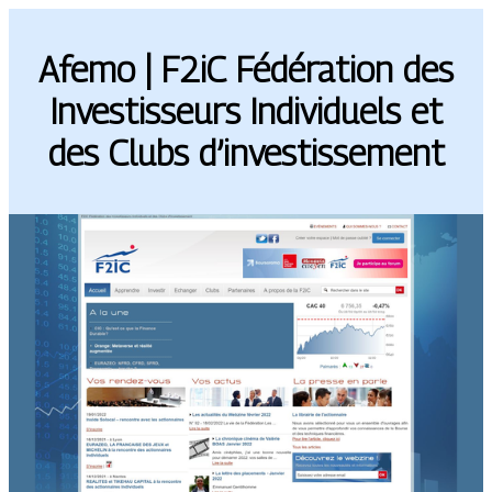
Afemo | F2iC Fédération des
In­vestis­seurs Individuels et
des Clubs d’in­vestis­se­ment